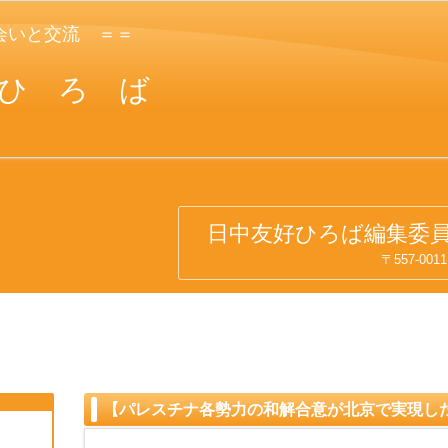
会いと交流 ＝＝
ひ ろ ば
日中友好ひろば編集委員会 T
〒557-0011大阪府大阪
【パレスチナ各勢力の和解合意が北京で実現し