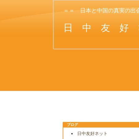
＝＝ 日本と中国の真実の出
日
中 友 好 
ブログ
日中友好ネット