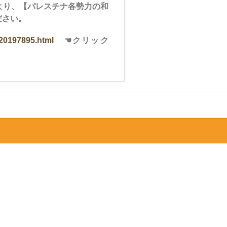
9」より、【パレスチナ各勢力の和
ださい。
-20197895.html
☚クリック