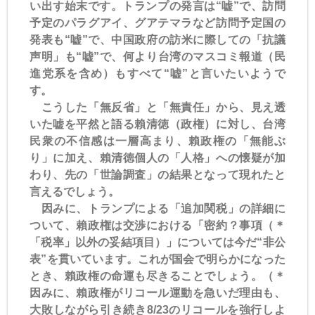
い出す始末です。トランプの発言は“嘘”で、訪問
予定のパラグアイ、グアテマラなど訪問予定国の
発表も“嘘”で、中国政府の訪米に際しての「抗議
声明」も“嘘”で、何より台湾のマスコミ報道（民
進党系を含め）もすべて“嘘”と言いたいようで
す。
こうした「無反省」と「無責任」から、見え透
いた嘘を平然と語る賴清徳（政権）に対し、台湾
民衆の不信感は一層高まり、賴政権の「無能ぶ
り」に加え、賴清徳個人の「人格」への懐疑が加
わり、先の「世論調査」の結果となって現れたと
言えるでしょう。
因みに、トランプによる「追加関税」の詳細に
ついて、賴政権は交渉における「密約？事項（＊
「税率」以外の妥結項目）」については今だ“非公
表”を貫いています。これが国会で明らかになった
とき、賴政権の命運も尽きることでしょう。（＊
因みに、賴政権がリコール運動を急いだ理由も、
大敗しながら引き続き8/23のリコールを強行しよ