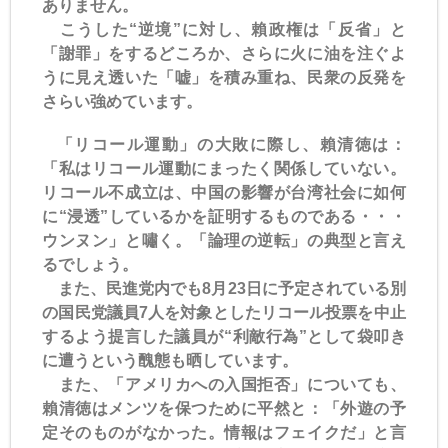
ありません。
こうした“逆境”に対し、賴政権は「反省」と
「謝罪」をするどころか、さらに火に油を注ぐよ
うに見え透いた「嘘」を積み重ね、民衆の反発を
さらい強めています。
「リコール運動」の大敗に際し、賴清徳は：
「私はリコール運動にまったく関係していない。
リコール不成立は、中国の影響が台湾社会に如何
に“浸透”しているかを証明するものである・・・
ウンヌン」と嘯く。「論理の逆転」の典型と言え
るでしょう。
また、民進党内でも8月23日に予定されている別
の国民党議員7人を対象としたリコール投票を中止
するよう提言した議員が“利敵行為”として袋叩き
に遭うという醜態も晒しています。
また、「アメリカへの入国拒否」についても、
賴清徳はメンツを保つために平然と：「外遊の予
定そのものがなかった。情報はフェイクだ」と言