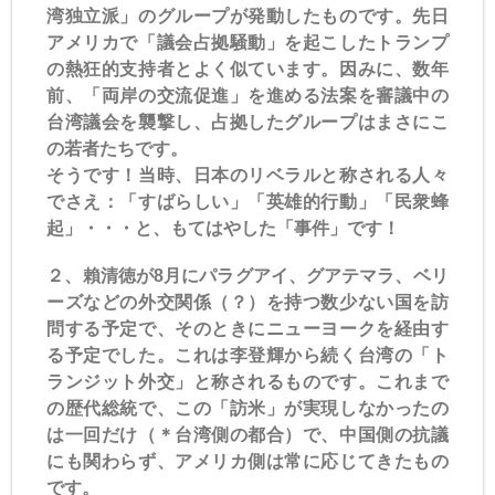
湾独立派」のグループが発動したものです。先日
アメリカで「議会占拠騒動」を起こしたトランプ
の熱狂的支持者とよく似ています。因みに、数年
前、「両岸の交流促進」を進める法案を審議中の
台湾議会を襲撃し、占拠したグループはまさにこ
の若者たちです。
そうです！当時、日本のリベラルと称される人々
でさえ：「すばらしい」「英雄的行動」「民衆蜂
起」・・・と、もてはやした「事件」です！
２、賴清徳が8月にパラグアイ、グアテマラ、ベリ
ーズなどの外交関係（？）を持つ数少ない国を訪
問する予定で、そのときにニューヨークを経由す
る予定でした。これは李登輝から続く台湾の「ト
ランジット外交」と称されるものです。これまで
の歴代総統で、この「訪米」が実現しなかったの
は一回だけ（＊台湾側の都合）で、中国側の抗議
にも関わらず、アメリカ側は常に応じてきたもの
です。