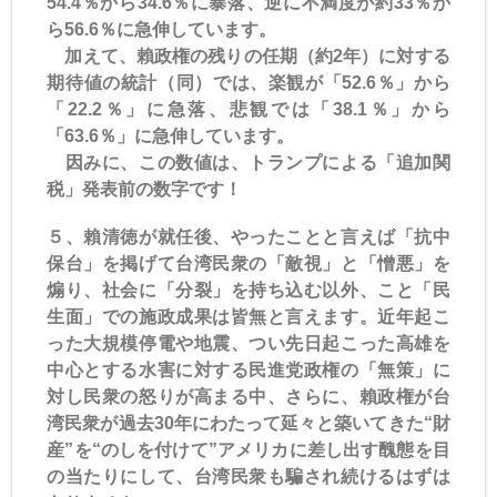
54.4％から34.6％に暴落、逆に不満度が約33％か
ら56.6％に急伸しています。
加えて、賴政権の残りの任期（約2年）に対する
期待値の統計（同）では、楽観が「52.6％」から
「22.2％」に急落、悲観では「38.1％」から
「63.6％」に急伸しています。
因みに、この数値は、トランプによる「追加関
税」発表前の数字です！
５、賴清徳が就任後、やったことと言えば「抗中
保台」を掲げて台湾民衆の「敵視」と「憎悪」を
煽り、社会に「分裂」を持ち込む以外、こと「民
生面」での施政成果は皆無と言えます。近年起こ
った大規模停電や地震、つい先日起こった高雄を
中心とする水害に対する民進党政権の「無策」に
対し民衆の怒りが高まる中、さらに、賴政権が台
湾民衆が過去30年にわたって延々と築いてきた“財
産”を“のしを付けて”アメリカに差し出す醜態を目
の当たりにして、台湾民衆も騙され続けるはずは