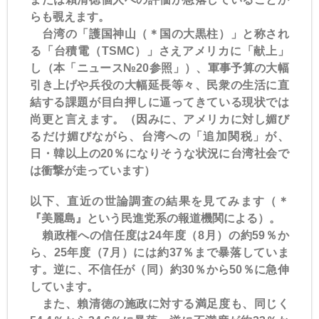
らも覗えます。
台湾の「護国神山（＊国の大黒柱）」と称され
る「台積電（TSMC）」さえアメリカに「献上」
し（本「ニュース№20参照」）、軍事予算の大幅
引き上げや兵役の大幅延長等々、民衆の生活に直
結する課題が目白押しに逼ってきている現状では
尚更と言えます。（因みに、アメリカに対し媚び
るだけ媚びながら、台湾への「追加関税」が、
日・韓以上の20％になりそうな状況に台湾社会で
は衝撃が走っています）
以下、直近の世論調査の結果を見てみます（＊
『美麗島』という民進党系の報道機関による）。
賴政権への信任度は24年度（8月）の約59％か
ら、25年度（7月）には約37％まで暴落していま
す。逆に、不信任が（同）約30％から50％に急伸
しています。
また、賴清徳の施政に対する満足度も、同じく