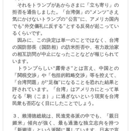
それをトランプがあからさまに「立ち寄り」の
拒否を通告しました。「台湾側」の“メンツ”さえ
気にかけないトランプの“公言”に、アメリカ国内
でも“外交儀礼に反する”とする反発が起こってい
るくらいです。
因みに、この決定は単一のことではなく、台湾
の国防部長（国防相）の訪米拒否や、有力政治家
の相互訪問が中止になったことなどが報じられて
います。
トランプらしい“露骨さ”とは言え、中国との
「関税交渉」や「包括的戦略交渉」等を控えて、
「台湾問題」が“足枷”になることを恐れた結果と
評されています。「台湾」はアメリカにとって単
なる「駒（こま）」に過ぎないという現実を台湾
民衆も否応なく目にしたことでしょう。
３、賴清徳総統は、民進党各派の中でも、「親日
媚米」傾向が強く、最も過激な独立志向を持つ
「新潮流」という派閥に属しています。日本で言