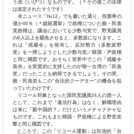
う歪（いびつ）なものです。（＊その後この法律
は改定されたそうです）
本ニュース「№12」でも書いた通り、投票率の
僅か40％（＊総統選挙）で政権についた賴・民進
党政権は、議会においても少数与党で、野党議員
の6人以上を罷免させると、多数派になります。こ
れは「戒厳令」を発布し、反対勢力（多数派野
党）を一掃しようとした少数与党／韓国・尹政権
と同じ構図です。おそらく世界中でこの「戒厳令
発布」を実質的に支持したのが唯一台湾の「民進
党」だったことも納得できるでしょう。その実、
賴・民進党もこの“合法的クーデター”の機会を狙
っていたわけです。
リコール対象となった国民党議員24人の誰一人
として、これまで「違法行為」はなく、解職理由
は単に「親中国的？」だけというメチャクチャな
ものです。これもまた韓国・尹政権による野党攻
撃と同じ構図です。
ところで、この「リコール運動」は狂信的「台