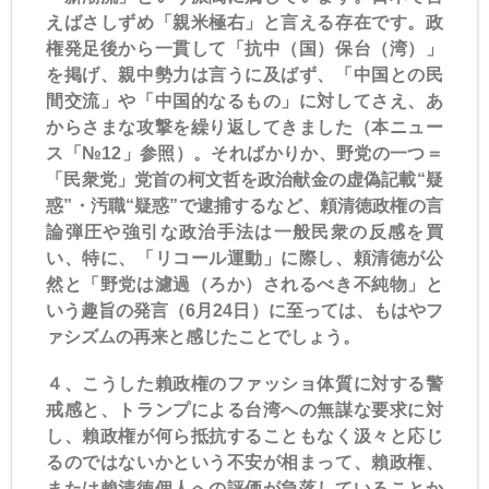
えばさしずめ「親米極右」と言える存在です。政
権発足後から一貫して「抗中（国）保台（湾）」
を掲げ、親中勢力は言うに及ばず、「中国との民
間交流」や「中国的なるもの」に対してさえ、あ
からさまな攻撃を繰り返してきました（本ニュー
ス「№12」参照）。そればかりか、野党の一つ＝
「民衆党」党首の柯文哲を政治献金の虚偽記載“疑
惑”・汚職“疑惑”で逮捕するなど、頼清徳政権の言
論弾圧や強引な政治手法は一般民衆の反感を買
い、特に、「リコール運動」に際し、頼清徳が公
然と「野党は濾過（ろか）されるべき不純物」と
いう趣旨の発言（6月24日）に至っては、もはやフ
ァシズムの再来と感じたことでしょう。
４、こうした賴政権のファッショ体質に対する警
戒感と、トランプによる台湾への無謀な要求に対
し、賴政権が何ら抵抗することもなく汲々と応じ
るのではないかという不安が相まって、賴政権、
または賴清徳個人への評価が急落していることか