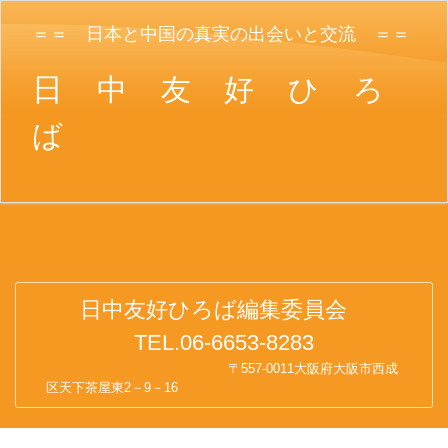
＝＝ 日本と中国の真実の出会いと交流 ＝＝
日
中 友 好 ひ ろ
ば
日中友好ひろば編集委員会
TEL.06-6653-8283
〒557-0011大阪府大阪市西成
区天下茶屋東2－9－16